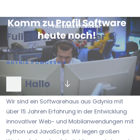
Komm zu Profil Software
Home
/
Careers
/
Full Stack Entwickler
heute noch!
Full Stack Entwickler
(closed)
GDYNIA POMORSKIE
Hallo
Wir sind ein Softwarehaus aus Gdynia mit
über 15 Jahren Erfahrung in der Entwicklung
innovativer Web- und Mobilanwendungen mit
Python und JavaScript. Wir legen großen