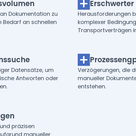
nsvolumen
Erschwerter
n an Dokumentation zu
Herausforderungen be
n Bedarf an schnellen
komplexer Bedingunge
Transportverträgen i
nssuche
Prozesseng
iger Datensätze, um
Verzögerungen, die 
fische Antworten oder
manueller Dokument
en.
entstehen.
ngen
 und präzisen
aufgrund manueller