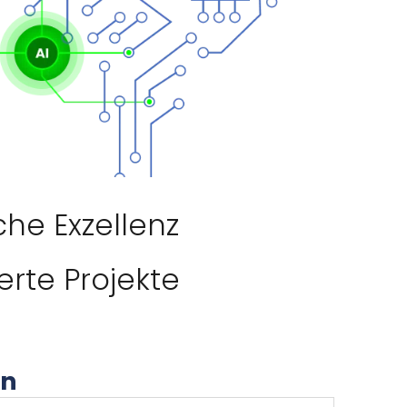
he Exzellenz
ierte Projekte
en