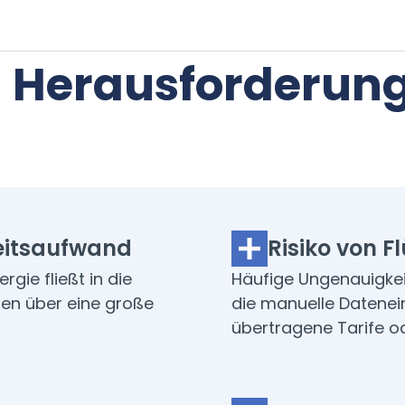
n Herausforderun
eitsaufwand
Risiko von F
rgie fließt in die
Häufige Ungenauigkeit
en über eine große
die manuelle Datenei
übertragene Tarife o