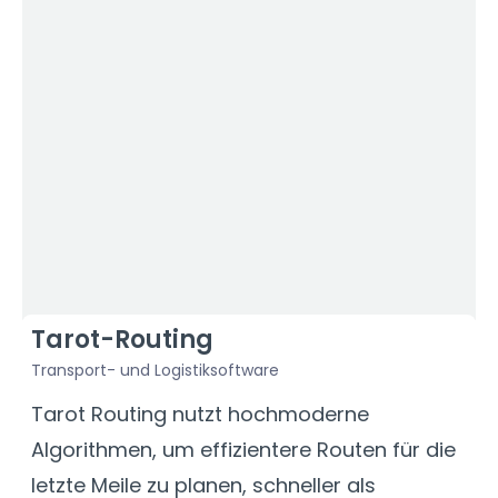
Tarot-Routing
Transport- und Logistiksoftware
F
Tarot Routing nutzt hochmoderne
D
Algorithmen, um effizientere Routen für die
U
letzte Meile zu planen, schneller als
A