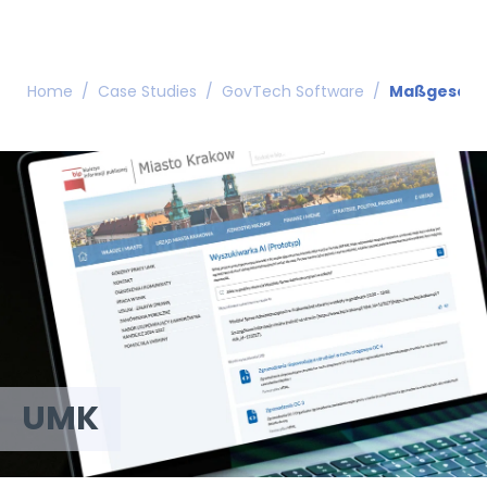
Home
/
Case Studies
/
GovTech Software
/
Maßgeschne
UMK