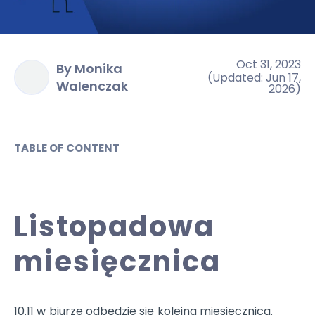
Oct 31, 2023
By Monika
(
Updated
:
Jun 17,
Walenczak
2026
)
TABLE OF CONTENT
Listopadowa
miesięcznica
10.11 w biurze odbędzie się kolejna miesięcznica.