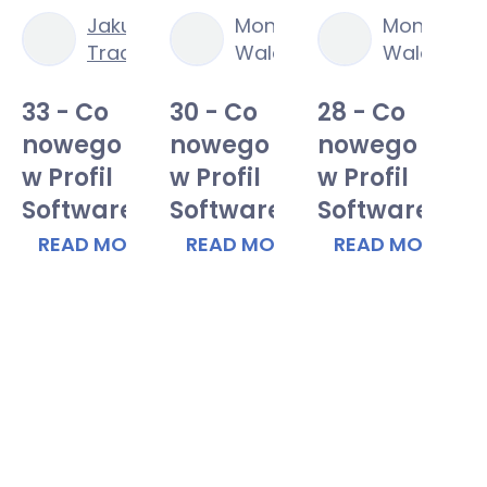
Feb
Apr
Jul
a
Jakub
Monika
Monika
25,
27,
8,
czak
Traczyk
Walenczak
Walencza
2025
2026
2025
33 - Co
30 - Co
28 - Co
3
nowego
nowego
nowego
n
w Profil
w Profil
w Profil
w
Software?
Software?
Software?
S
E
READ MORE
READ MORE
READ MORE