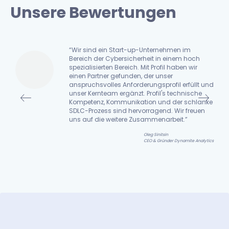
Unsere Bewertungen
“Wir sind ein Start-up-Unternehmen im
Bereich der Cybersicherheit in einem hoch
spezialisierten Bereich. Mit Profil haben wir
ne
einen Partner gefunden, der unser
anspruchsvolles Anforderungsprofil erfüllt und
t
unser Kernteam ergänzt. Profil's technische
Kompetenz, Kommunikation und der schlanke
SDLC-Prozess sind hervorragend. Wir freuen
uns auf die weitere Zusammenarbeit.”
Oleg Sinitsin
iar
CEO & Gründer Dynamite Analytics