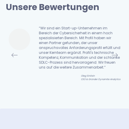
Unsere Bewertungen
“Wir sind ein Start-up-Unternehmen im
Bereich der Cybersicherheit in einem hoch
spezialisierten Bereich. Mit Profil haben wir
ne
einen Partner gefunden, der unser
anspruchsvolles Anforderungsprofil erfüllt und
t
unser Kernteam ergänzt. Profil's technische
Kompetenz, Kommunikation und der schlanke
SDLC-Prozess sind hervorragend. Wir freuen
uns auf die weitere Zusammenarbeit.”
Oleg Sinitsin
iar
CEO & Gründer Dynamite Analytics