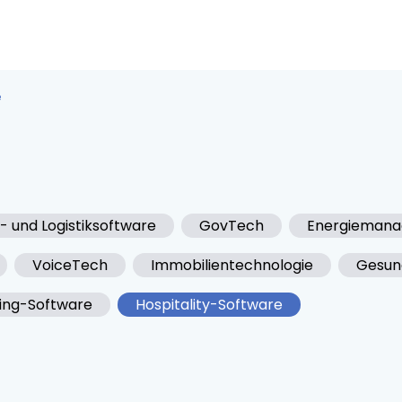
e
- und Logistiksoftware
GovTech
Energiemana
VoiceTech
Immobilientechnologie
Gesun
ting-Software
Hospitality-Software