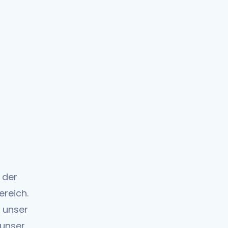
 der
ereich.
r unser
 unser