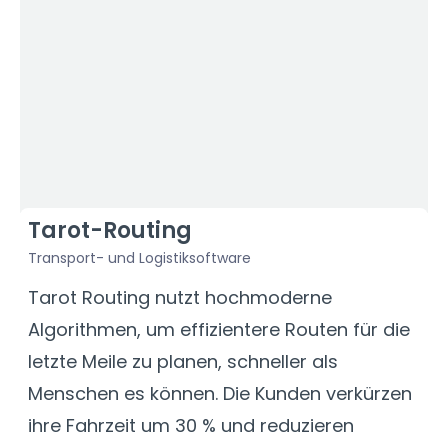
Tarot-Routing
Transport- und Logistiksoftware
F
Tarot Routing nutzt hochmoderne
D
Algorithmen, um effizientere Routen für die
U
letzte Meile zu planen, schneller als
A
Menschen es können. Die Kunden verkürzen
D
ihre Fahrzeit um 30 % und reduzieren
V