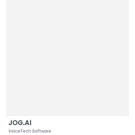
JOG.AI
VoiceTech Software
F