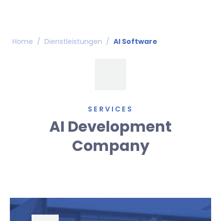
Home
/
Dienstleistungen
/
AI Software
SERVICES
AI Development
Company