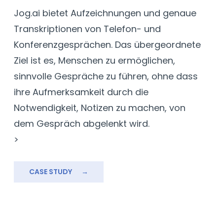
Jog.ai bietet Aufzeichnungen und genaue
D
ms
Transkriptionen von Telefon- und
V
Konferenzgesprächen. Das übergeordnete
F
Ziel ist es, Menschen zu ermöglichen,
e
sinnvolle Gespräche zu führen, ohne dass
D
ihre Aufmerksamkeit durch die
h
Notwendigkeit, Notizen zu machen, von
u
dem Gespräch abgelenkt wird.
B
>
s
B
i
CASE STUDY
→
e
A
l
I