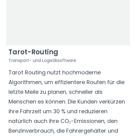
Tarot-Routing
Transport- und Logistiksoftware
F
Tarot Routing nutzt hochmoderne
D
Algorithmen, um effizientere Routen für die
U
letzte Meile zu planen, schneller als
A
Menschen es können. Die Kunden verkürzen
D
ihre Fahrzeit um 30 % und reduzieren
V
natürlich auch ihre CO₂-Emissionen, den
d
Benzinverbrauch, die Fahrergehälter und
M