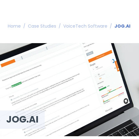
Home
/
Case Studies
/
VoiceTech Software
/
JOG.AI
JOG.AI