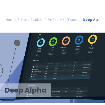
Home
/
Case Studies
/
FinTech-Software
/
Deep Alpha
Deep Alpha