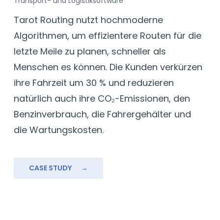
Transport- und Logistiksoftware
F
Tarot Routing nutzt hochmoderne
D
Algorithmen, um effizientere Routen für die
U
letzte Meile zu planen, schneller als
A
Menschen es können. Die Kunden verkürzen
D
ihre Fahrzeit um 30 % und reduzieren
V
natürlich auch ihre CO₂-Emissionen, den
d
Benzinverbrauch, die Fahrergehälter und
M
die Wartungskosten.
s
w
d
CASE STUDY
→
a
L