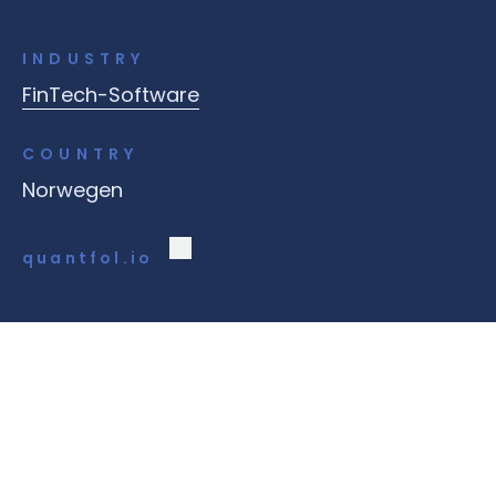
INDUSTRY
FinTech-Software
COUNTRY
Norwegen
quantfol.io