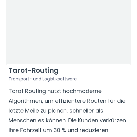
Tarot-Routing
Transport- und Logistiksoftware
F
Tarot Routing nutzt hochmoderne
D
Algorithmen, um effizientere Routen für die
U
letzte Meile zu planen, schneller als
A
Menschen es können. Die Kunden verkürzen
D
ihre Fahrzeit um 30 % und reduzieren
V