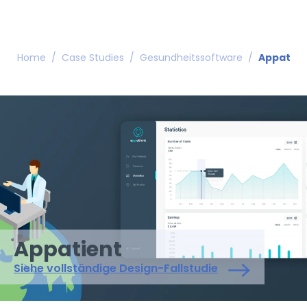
Home
/
Case Studies
/
Gesundheitssoftware
/
Appatien
Appatient
Siehe vollständige Design-Fallstudie