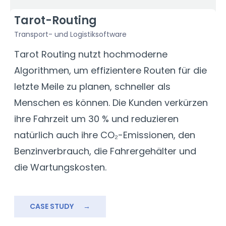
Tarot-Routing
Transport- und Logistiksoftware
F
Tarot Routing nutzt hochmoderne
D
Algorithmen, um effizientere Routen für die
U
letzte Meile zu planen, schneller als
A
Menschen es können. Die Kunden verkürzen
D
ihre Fahrzeit um 30 % und reduzieren
V
natürlich auch ihre CO₂-Emissionen, den
d
Benzinverbrauch, die Fahrergehälter und
M
die Wartungskosten.
s
w
d
CASE STUDY
→
a