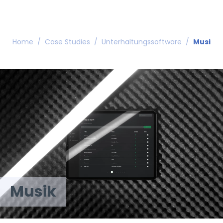
Home
/
Case Studies
/
Unterhaltungssoftware
/
Musik
Musik