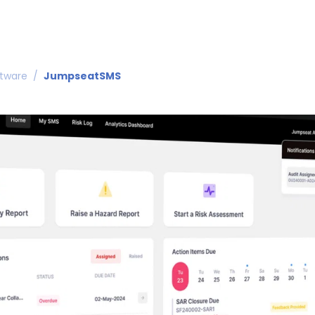
ftware
/
JumpseatSMS