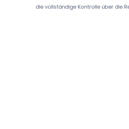
die vollständige Kontrolle über die
Zugriff auf Berichte über Gefahren u
haben.Die wesentlichen Bereiche de
Gefahrenberichterstattung, des Ris
Änderungsmanagements und des 
mussten strenge Compliance-Anfor
und gleichzeitig zugänglich und benu
Darüber hinaus beinhaltete das Proje
von Stripe, um Zahlungen und die V
Abonnements für Kunden zu vereinf