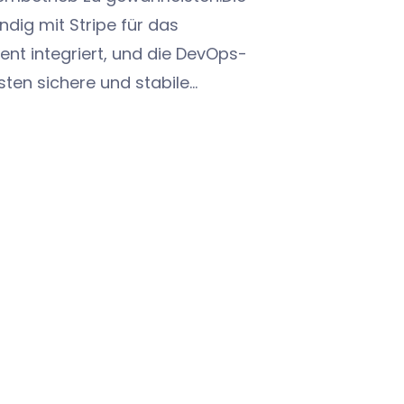
ändig mit Stripe für das
t integriert, und die DevOps-
ten sichere und stabile
umpseatSMS bietet fortschrittliche
 Gefahrenmeldung und das Risiko-/
nt, die ein proaktives
ment ermöglichen und das
Luftfahrtunternehmen weltweit
wenden Celery für asynchrone
. die automatische Generierung und
ts auf der Grundlage vordefinierter
e es den Benutzern ermöglichen,
chentlich, monatlich oder in einem
 Intervall) festzulegen, um