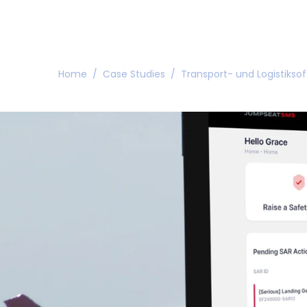
Home
/
Case Studies
/
Transport- und Logistikso