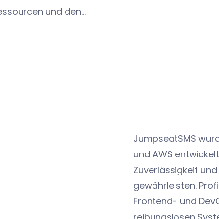
 Ressourcen und den
nd Vorfälle
r
iko- und
Auditmanagements
derungen erfüllen
tzerfreundlich sein.
kt die Integration
erwaltung von
JumpseatSMS wurde 
achen.
und AWS entwickelt,
Zuverlässigkeit und
gewährleisten. Profi
Frontend- und DevO
reibungslosen Syst