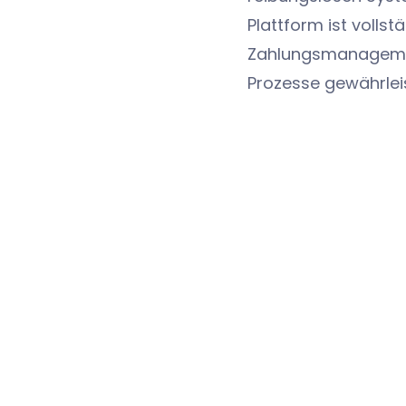
Plattform ist vollst
Zahlungsmanagemen
Prozesse gewährleis
Bereitstellungen. J
Funktionen für die
Änderungsmanageme
Sicherheitsmanage
Betriebsrisiko für 
minimieren.Wir ver
Aufgaben, wie z. B
Zuweisung von Audi
Konfigurationen, di
Audit-Zeitpläne (wö
benutzerdefinierten